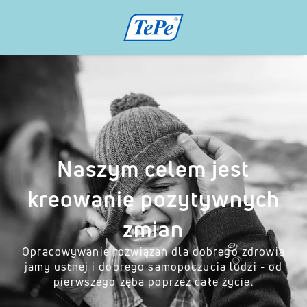
Naszym celem jest
kreowanie pozytywnych
zmian
Opracowywanie rozwiązań dla dobrego zdrowia
jamy ustnej i dobrego samopoczucia ludzi - od
pierwszego zęba poprzez całe życie.