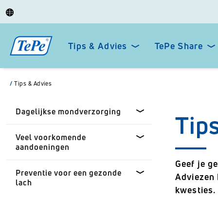
Tips & Advies
TePe Share
/
Tips & Advies
Dagelijkse mondverzorging
Tip
Veel voorkomende
Interdentale reiniging
aandoeningen
Geef je g
Vind de juiste maat
Preventie voor een gezonde
Adviezen 
interdentale rager
Aften
lach
kwesties.
Hoe gebruik je interdentale
Halitosis - slechte adem
ragers
Tandzorg voor kinderen