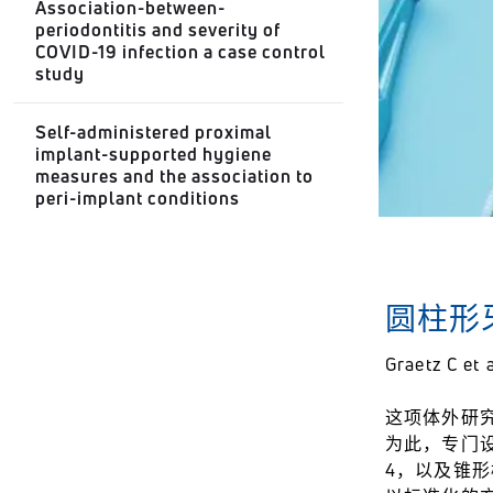
Association-between-
periodontitis and severity of
COVID-19 infection a case control
study
Self-administered proximal
implant-supported hygiene
measures and the association to
peri-implant conditions
圆柱形
Graetz C et a
这项体外研
为此，专门设
4，以及锥