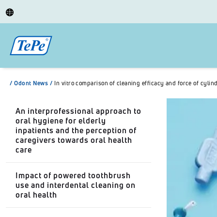
/
Odont News
/
In vitro comparison of cleaning efficacy and force of cylin
An interprofessional approach to
oral hygiene for elderly
inpatients and the perception of
caregivers towards oral health
care
Impact of powered toothbrush
use and interdental cleaning on
oral health