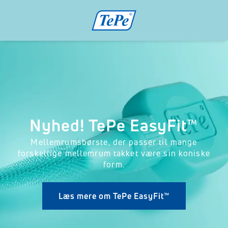
Nyhed! TePe EasyFit™
Mellemrumsbørste, der passer til mange
forskellige mellemrum takket være sin koniske
form.
Læs mere om TePe EasyFit™