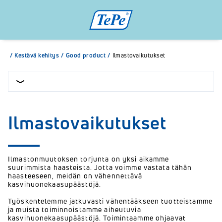
/
Kestävä kehitys
/
Good product
/
Ilmastovaikutukset
Ilmastovaikutukset
Ilmastonmuutoksen torjunta on yksi aikamme
suurimmista haasteista. Jotta voimme vastata tähän
haasteeseen, meidän on vähennettävä
kasvihuonekaasupäästöjä.
Työskentelemme jatkuvasti vähentääkseen tuotteistamme
ja muista toiminnoistamme aiheutuvia
kasvihuonekaasupäästöjä. Toimintaamme ohjaavat