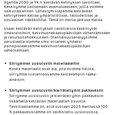
Agenda 2030 ja YK:n kestävän kehityksen tavoitteet.
Keskitymme seitsemään avainalueeseen, joilla voimme
vaikuttaa eniten. Lähestymistapamme kestävään
kehitykseen kattaa ympäristölliset, taloudelliset ja
sosiaaliset näkökohdat. Tämä on meille jatkuva matka.
Useat kestävän kehityksen tavoitteista keskittyvät
ilmastotoimiin, kasvihuonekaasupäästöjen vähentämiseen
ja resurssitehokkuuteen. Olennaisuusanalyysimme
perusteella olemme siksi ottaneet yhdeksi
painopisteeksemme kasvihuonekaasupäästöjen
vähentämisen.
Siirtyminen uusiutuviin materiaaleihin
Koska materiaalit ovat ala, jota voimme hallita,
siirrymme tuotannossamme kestävämpiin raaka-
aineisiin.
Siirtyminen uusiutuviin/kierrätettyihin pakkauksiin
Siirrymme uusiutuviin ja kierrätettyihin pakkauksiin
lisäämällä kestävien materiaalien osuutta.
Tavoitteenamme on, että vuoteen 2025 mennessä 100
% pakkauksistamme on valmistettu uusiutuvista,