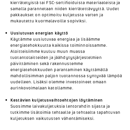
kierrätetyistä tai FSC-sertifioiduista materiaaleista ja
samalla parannetaan niiden kierrätettävyyttä. Uudet
pakkaukset on optimoitu kuljetusta varten ja
mukautettu kuormalavoille sopiviksi.
Uusiutuvan energian käyttö
Käytämme uusiutuvaa energiaa ja lisäämme
energiatehokkuutta kaikissa toiminnoissamme.
Aloitteisiimme kuuluu muun muassa
tuotantolaitteiden ja jäähdytysjärjestelmien
päivittäminen sekä rakennustemme
energiatehokkuuden parantaminen käyttämällä
mahdollisimman paljon tuotannossa syntyvää lämpöä
uudelleen. Lisäksi olemme investoineet omaan
aurinkovoimalaan katollamme.
Kestävien kuljetusvaihtoehtojen löytäminen
Suosimme laivakuljetuksia lentorahdin sijasta ja
tutkimme lisätoimia tehtaalle ja tehtaalta tapahtuvan
kuljetuksen vaikutusten vähentämiseksi.