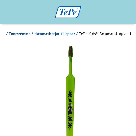
/
Tuotteemme
/
Hammasharjat
/
Lapset
/
TePe Kids™ Sommarskuggan Extr