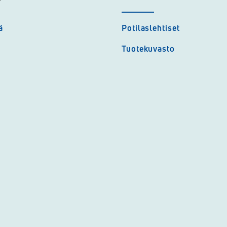
ä
Potilaslehtiset
Tuotekuvasto