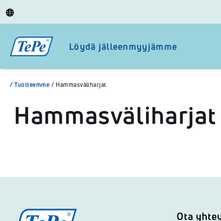
Löydä jälleenmyyjämme
/
Tuotteemme
/
Hammasväliharjat
Hammasväliharjat
Ota yhte