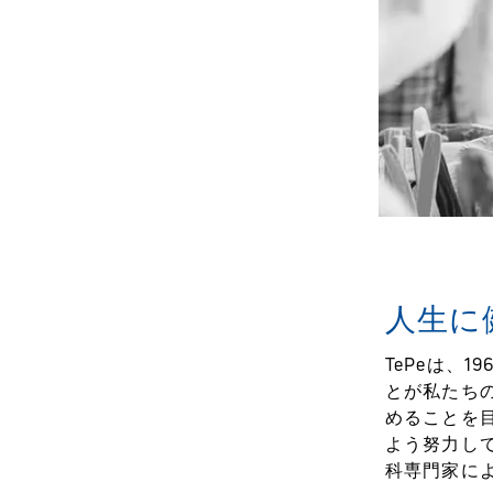
人生に
TePeは、
とが私たち
めることを
よう努力し
科専門家に