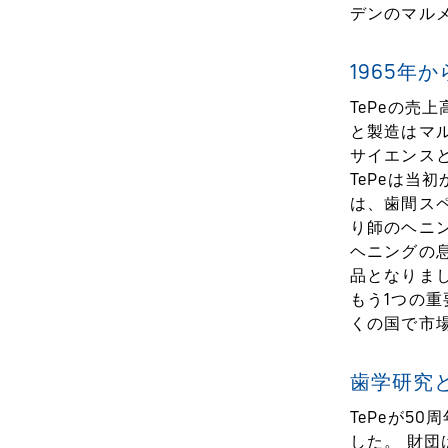
デンのマル
1965年
TePeの売
と製造はマ
サイエンス
TePeは
は、歯間ス
り師のヘニ
ヘニングの
品となりま
もう1つの重
くの国で市
歯学研究
TePeが5
した。 財