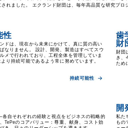
立されました。 エクランド財団は、毎年高品質な研究プロ
能性
歯
財
ンドは、現在から未来にかけて、真に質の高い
ばなりません。 設計、開発、製造はすべてスウ
財団
ルメで行われており、工程全体を管理していま
き、
はより持続可能であるよう常に努めています。
ため
持続可能性
開
–各自それぞれの経験と視点をビジネスの戦略的
私た
、TePeのコアバリュー：尊重、献身、コスト効
もの
づき、日々のリーダーシップを導きます。
ェー