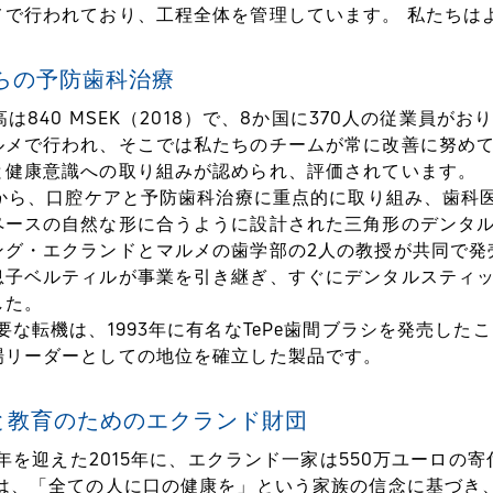
メで行われており、工程全体を管理しています。 私たちは
からの予防歯科治療
上高は840 MSEK（2018）で、8か国に370人の従業員が
ルメで行われ、そこでは私たちのチームが常に改善に努め
と健康意識への取り組みが認められ、評価されています。
当初から、口腔ケアと予防歯科治療に重点的に取り組み、歯科
ペースの自然な形に合うように設計された三角形のデンタルス
ング・エクランドとマルメの歯学部の2人の教授が共同で発
息子ベルティルが事業を引き継ぎ、すぐにデンタルスティッ
した。
要な転機は、1993年に有名なTePe歯間ブラシを発売し
場リーダーとしての地位を確立した製品です。
と教育のためのエクランド財団
0周年を迎えた2015年に、エクランド一家は550万ユーロ
団は、「全ての人に口の健康を」という家族の信念に基づき