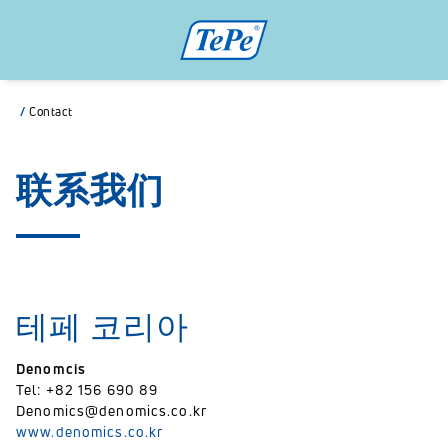
/
Contact
联系我们
테페 코리아
Denomcis
Tel: +82 156 690 89
Denomics@denomics.co.kr
www.denomics.co.kr