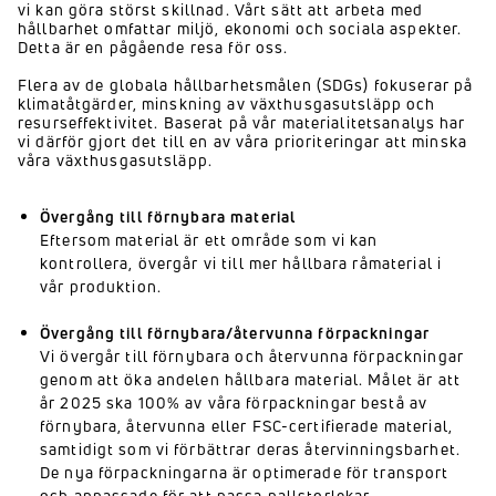
vi kan göra störst skillnad. Vårt sätt att arbeta med
hållbarhet omfattar miljö, ekonomi och sociala aspekter.
Detta är en pågående resa för oss.
Flera av de globala hållbarhetsmålen (SDGs) fokuserar på
klimatåtgärder, minskning av växthusgasutsläpp och
resurseffektivitet. Baserat på vår materialitetsanalys har
vi därför gjort det till en av våra prioriteringar att minska
våra växthusgasutsläpp.
Övergång till förnybara material
Eftersom material är ett område som vi kan
kontrollera, övergår vi till mer hållbara råmaterial i
vår produktion.
Övergång till förnybara/återvunna förpackningar
Vi övergår till förnybara och återvunna förpackningar
genom att öka andelen hållbara material. Målet är att
år 2025 ska 100% av våra förpackningar bestå av
förnybara, återvunna eller FSC-certifierade material,
samtidigt som vi förbättrar deras återvinningsbarhet.
De nya förpackningarna är optimerade för transport
och anpassade för att passa pallstorlekar.