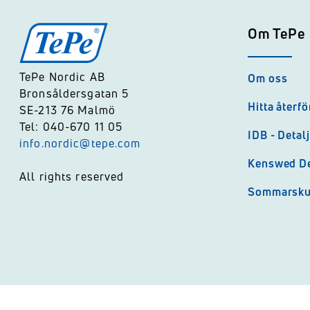
Om TePe
TePe Nordic AB
Om oss
Bronsåldersgatan 5
Hitta återfö
SE-213 76 Malmö
Tel: 040-670 11 05
IDB - Detal
info.nordic@tepe.com
Kenswed De
All rights reserved
Sommarsk