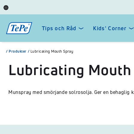
Tips och Råd
Kids' Corner
/
Produkter
/
Lubricating Mouth Spray
Lubricating Mouth
Munspray med smörjande solrosolja. Ger en behaglig k