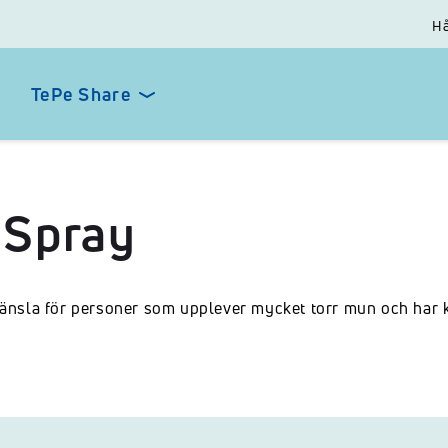
Hå
TePe Share
 Spray
änsla för personer som upplever mycket torr mun och har