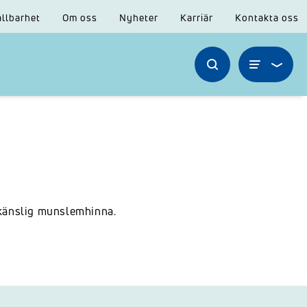
llbarhet
Om oss
Nyheter
Karriär
Kontakta oss
 känslig munslemhinna.