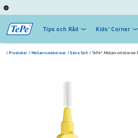
Tips och Råd
Kids' Corner
/
Produkter
/
Mellanrumsborstar
/
Extra Soft
/
TePe® Mellanrumsborste E