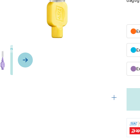
daglig
E
E
Ex