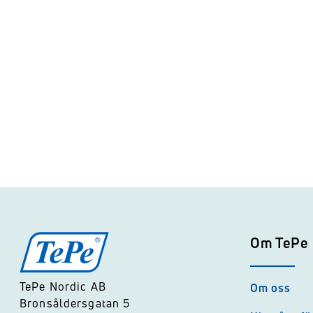
Om TePe
TePe Nordic AB
Om oss
Bronsåldersgatan 5