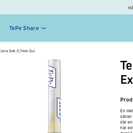
Hå
TePe Share
xtra Soft 0,7mm Gul
Te
Ex
Prod
En mel
sättet
där en
har ex