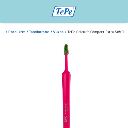
/
Produkter
/
Tandborstar
/
Vuxna
/
TePe Colour™ Compact Extra Soft Ta