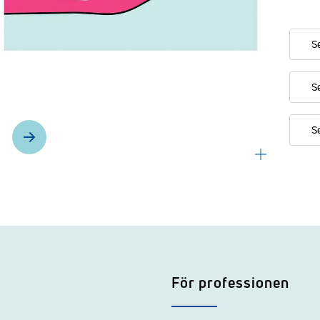
S
S
S
För professionen