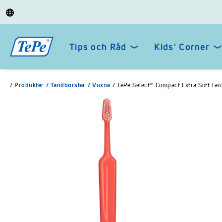
Tips och Råd
Kids' Corner
/
Produkter
/
Tandborstar
/
Vuxna
/
TePe Select™ Compact Extra Soft Ta