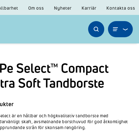
llbarhet
Om oss
Nyheter
Karriär
Kontakta oss
Pe Select™ Compact
tra Soft Tandborste
ukter
elect är en hållbar och högkvalitativ tandborste med
arvänligt skaft, avsmalnande borsthuvud för god åtkomlighet
pprundande strån för skonsam rengöring.