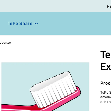
Hå
TePe Share
ndborste
Te
Ex
Prod
TePe S
använd
och to