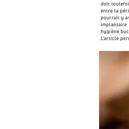
doit toutef
entre la pér
pourrait y a
implantaire
hygiène buc
L’article pe