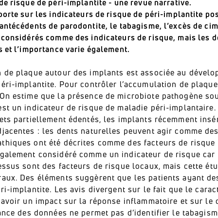
de risque de péri-implantite - une revue narrative.
porte sur les indicateurs de risque de péri-implantite p
 antécédents de parodontite, le tabagisme, l’excès de c
 considérés comme des indicateurs de risque, mais les d
s et l’importance varie également.
n de plaque autour des implants est associée au dévelo
éri-implantite. Pour contrôler l’accumulation de plaque
 On estime que la présence de microbiote pathogène so
st un indicateur de risque de maladie péri-implantaire.
jets partiellement édentés, les implants récemment ins
djacentes : les dents naturelles peuvent agir comme des
thiques ont été décrites comme des facteurs de risque 
également considéré comme un indicateur de risque car 
essus sont des facteurs de risque locaux, mais cette é
raux. Des éléments suggèrent que les patients ayant de
ri-implantite. Les avis divergent sur le fait que le cara
 avoir un impact sur la réponse inflammatoire et sur le
sance des données ne permet pas d’identifier le tabagism