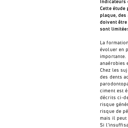
Indicateurs 
Cette étude 
plaque, des
doivent être
sont limitée
La formatio
évoluer en p
importante.
anaérobies e
Chez les su
des dents a
parodontopa
ciment est 
décrits ci-d
risque géné
risque de pé
mais il peut
Si l’insuffi