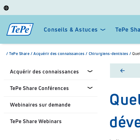
Conseils & Astuces
TePe Sh
/
TePe Share
/
Acquérir des connaissances
/
Chirurgiens-dentistes
/
Quel
Acquérir des connaissances
TePe Share Conférences
Quel
Chirurgiens-dentistes
Webinaires sur demande
Professionels de santé
Tepe Share Conférences sur
déve
mesure
TePe Share Webinars
Patients
TePe Share Programme
Universités