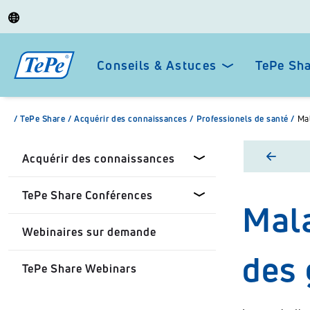
Conseils & Astuces
TePe Sh
/
TePe Share
/
Acquérir des connaissances
/
Professionels de santé
/
Mal
Acquérir des connaissances
TePe Share Conférences
Mala
Chirurgiens-dentistes
Webinaires sur demande
Professionels de santé
Tepe Share Conférences sur
des 
mesure
TePe Share Webinars
Patients
TePe Share Programme
Universités