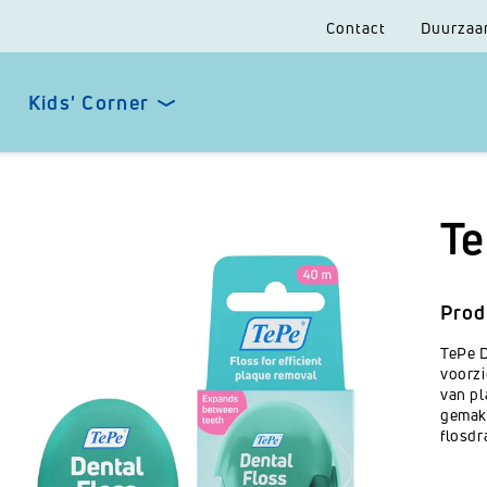
Contact
Duurzaa
Kids' Corner
Te
Prod
TePe D
voorzi
van pl
gemakk
flosdr