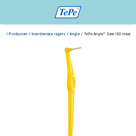
/
Producten
/
Interdentale ragers
/
Angle
/
TePe Angle™ Geel ISO maat 4