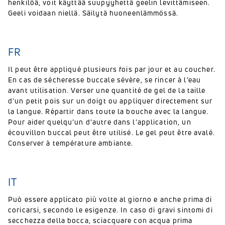
henkilöä, voit käyttää suupyyhettä geelin levittämiseen.
Geeli voidaan niellä. Säilytä huoneenlämmössä.
FR
Il peut être appliqué plusieurs fois par jour et au coucher.
En cas de sécheresse buccale sévère, se rincer à l’eau
avant utilisation. Verser une quantité de gel de la taille
d'un petit pois sur un doigt ou appliquer directement sur
la langue. Répartir dans toute la bouche avec la langue.
Pour aider quelqu’un d’autre dans l'application, un
écouvillon buccal peut être utilisé. Le gel peut être avalé.
Conserver à température ambiante.
IT
Può essere applicato più volte al giorno e anche prima di
coricarsi, secondo le esigenze. In caso di gravi sintomi di
secchezza della bocca, sciacquare con acqua prima