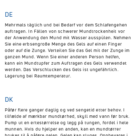
DE
Mehrmals täglich und bei Bedarf vor dem Schlafengehen
auftragen. In Fällen von schwerer Mundtrockenheit vor
der Anwendung den Mund mit Wasser ausspülen. Nehmen
Sie eine erbsengroße Menge des Gels auf einen Finger
oder auf die Zunge. Verteilen Sie das Gel mit der Zunge im
ganzen Mund. Wenn Sie einer anderen Person helfen,
kann ein Mundtupfer zum Auftragen des Gels verwendet
werden. Das Verschlucken des Gels ist ungefährlich.
Lagerung bei Raumtemperatur.
DK
Påfør flere ganger daglig og ved sengetid etter behov. I
tilfælde af mærkbar mundtørhed, skyll med vann før bruk.
Pump ut en ertestørrelse og legg på tungen, fordel i hele
munnen. Hvis du hjelper en anden, kan en mundtørrer
brukes til å påføre gelen. Gelen kan sluges. Oppbevares i