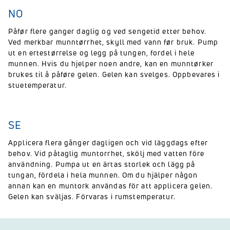
NO
Påfør flere ganger daglig og ved sengetid etter behov.
Ved merkbar munntørrhet, skyll med vann før bruk. Pump
ut en ertestørrelse og legg på tungen, fordel i hele
munnen. Hvis du hjelper noen andre, kan en munntørker
brukes til å påføre gelen. Gelen kan svelges. Oppbevares i
stuetemperatur.
SE
Applicera flera gånger dagligen och vid läggdags efter
behov. Vid påtaglig muntorrhet, skölj med vatten före
användning. Pumpa ut en ärtas storlek och lägg på
tungan, fördela i hela munnen. Om du hjälper någon
annan kan en muntork användas för att applicera gelen.
Gelen kan sväljas. Förvaras i rumstemperatur.