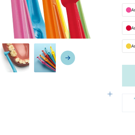
A
A
A