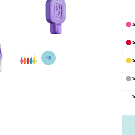
Or
O
Or
Or
O