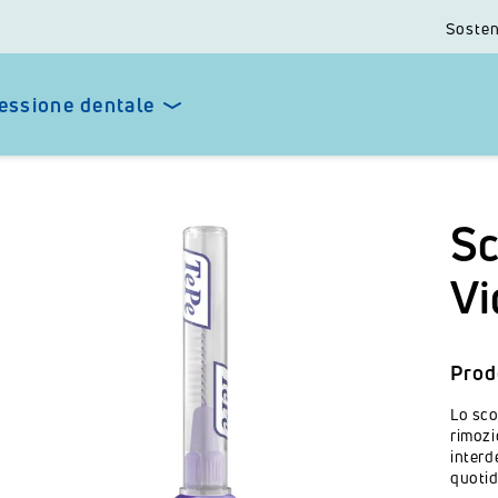
Sosten
essione dentale
Sc
Vi
Prod
Lo sco
rimozi
interd
quotid