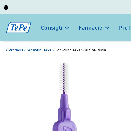
Consigli
Farmacie
Prof
/
Prodotti
/
Scovolini TePe
/
Scovolino TePe® Original Viola