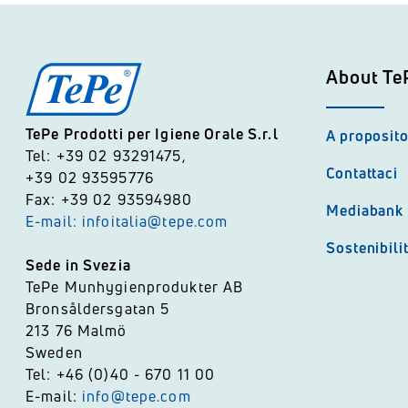
About Te
TePe Prodotti per Igiene Orale S.r.l
A proposito
Tel: +39 02 93291475,
Contattaci
+39 02 93595776
Fax: +39 02 93594980
Mediabank
E-mail: infoitalia@tepe.com
Sostenibili
Sede in Svezia
TePe Munhygienprodukter AB
Bronsåldersgatan 5
213 76 Malmö
Sweden
Tel: +46 (0)40 - 670 11 00
E-mail:
info@tepe.com