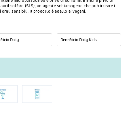
ntiene microplastica ed è privo di schiuma. È anche privo di
lauril solfato (SLS), un agente schiumogeno che può irritare i
 orali sensibili. Il prodotto è adatto ai vegani.
fricio Daily
Dentifricio Daily Kids