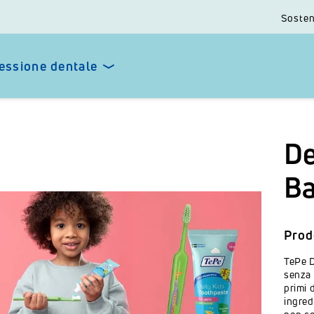
Sosten
essione dentale
De
B
Prod
TePe D
senza 
primi 
ingred