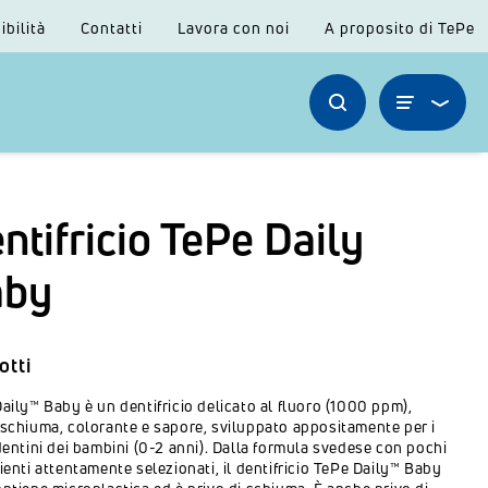
ibilità
Contatti
Lavora con noi
A proposito di TePe
ntifricio TePe Daily
aby
otti
aily™ Baby è un dentifricio delicato al fluoro (1000 ppm),
schiuma, colorante e sapore, sviluppato appositamente per i
dentini dei bambini (0-2 anni). Dalla formula svedese con pochi
ienti attentamente selezionati, il dentifricio TePe Daily™ Baby