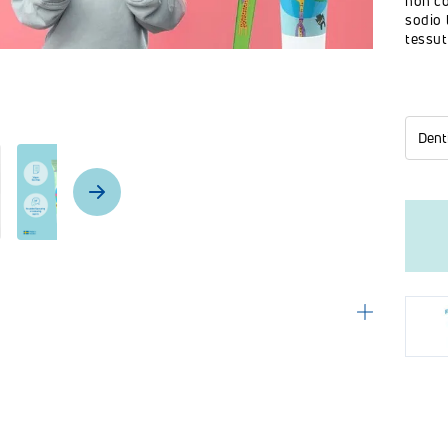
non co
sodio 
tessuti
Denti