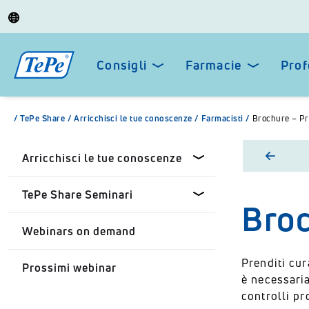
Consigli
Farmacie
Prof
/
TePe Share
/
Arricchisci le tue conoscenze
/
Farmacisti
/
Brochure – Pre
Arricchisci le tue conoscenze
TePe Share Seminari
Broc
Professionisti dentali
Webinars on demand
Farmacisti
TePe Share Seminari
personalizzati
Prenditi cur
Prossimi webinar
Privato
è necessaria
TePe Share Student
controlli pr
Programme