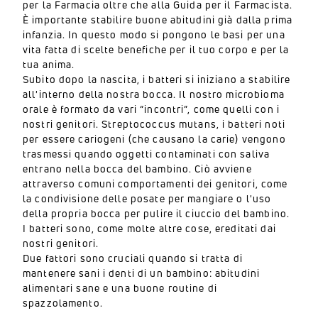
per la Farmacia oltre che alla Guida per il Farmacista.
È importante stabilire buone abitudini già dalla prima
infanzia. In questo modo si pongono le basi per una
vita fatta di scelte benefiche per il tuo corpo e per la
tua anima.
Subito dopo la nascita, i batteri si iniziano a stabilire
all'interno della nostra bocca. Il nostro microbioma
orale è formato da vari “incontri”, come quelli con i
nostri genitori. Streptococcus mutans, i batteri noti
per essere cariogeni (che causano la carie) vengono
trasmessi quando oggetti contaminati con saliva
entrano nella bocca del bambino. Ciò avviene
attraverso comuni comportamenti dei genitori, come
la condivisione delle posate per mangiare o l'uso
della propria bocca per pulire il ciuccio del bambino.
I batteri sono, come molte altre cose, ereditati dai
nostri genitori.
Due fattori sono cruciali quando si tratta di
mantenere sani i denti di un bambino: abitudini
alimentari sane e una buone routine di
spazzolamento.