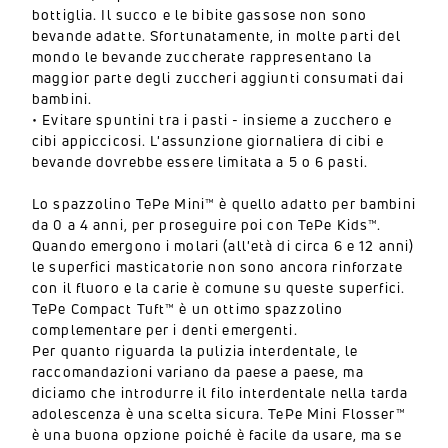
bottiglia. Il succo e le bibite gassose non sono
bevande adatte. Sfortunatamente, in molte parti del
mondo le bevande zuccherate rappresentano la
maggior parte degli zuccheri aggiunti consumati dai
bambini.
• Evitare spuntini tra i pasti - insieme a zucchero e
cibi appiccicosi. L'assunzione giornaliera di cibi e
bevande dovrebbe essere limitata a 5 o 6 pasti.
Lo spazzolino TePe Mini™ è quello adatto per bambini
da 0 a 4 anni, per proseguire poi con TePe Kids™.
Quando emergono i molari (all'età di circa 6 e 12 anni)
le superfici masticatorie non sono ancora rinforzate
con il fluoro e la carie è comune su queste superfici.
TePe Compact Tuft™ è un ottimo spazzolino
complementare per i denti emergenti.
Per quanto riguarda la pulizia interdentale, le
raccomandazioni variano da paese a paese, ma
diciamo che introdurre il filo interdentale nella tarda
adolescenza è una scelta sicura. TePe Mini Flosser™
è una buona opzione poiché è facile da usare, ma se