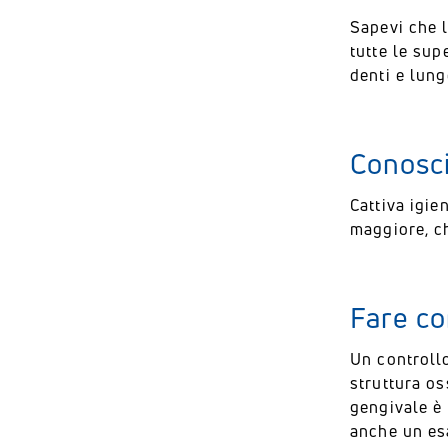
Sapevi che l
tutte le sup
denti e lung
Conosci 
Cattiva igie
maggiore, ch
Fare co
Un controllo
struttura os
gengivale è 
anche un esa