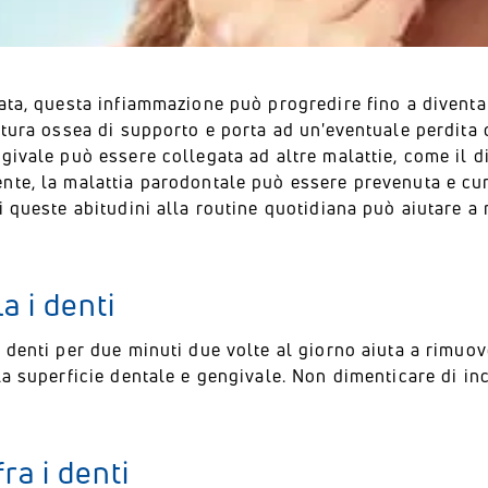
ata, questa infiammazione può progredire fino a diventa
ttura ossea di supporto e porta ad un'eventuale perdita d
givale può essere collegata ad altre malattie, come il d
nte, la malattia parodontale può essere prevenuta e cur
i queste abitudini alla routine quotidiana può aiutare a
a i denti
 denti per due minuti due volte al giorno aiuta a rimuov
la superficie dentale e gengivale. Non dimenticare di inc
fra i denti