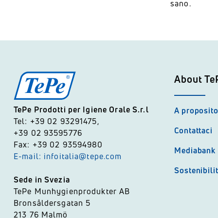
sano.
About Te
TePe Prodotti per Igiene Orale S.r.l
A proposito
Tel: +39 02 93291475,
Contattaci
+39 02 93595776
Fax: +39 02 93594980
Mediabank
E-mail: infoitalia@tepe.com
Sostenibili
Sede in Svezia
TePe Munhygienprodukter AB
Bronsåldersgatan 5
213 76 Malmö