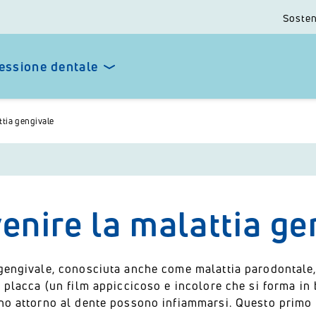
Sosten
essione dentale
ttia gengivale
enire la malattia ge
gengivale, conosciuta anche come malattia parodontale,
a placca (un film appiccicoso e incolore che si forma in
ano attorno al dente possono infiammarsi. Questo primo 