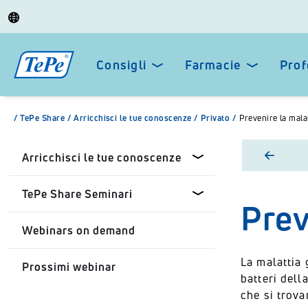
Consigli
Farmacie
Prof
/
TePe Share
/
Arricchisci le tue conoscenze
/
Privato
/
Prevenire la mala
Arricchisci le tue conoscenze
TePe Share Seminari
Prev
Professionisti dentali
Webinars on demand
Farmacisti
TePe Share Seminari
personalizzati
La malattia 
Prossimi webinar
Privato
batteri dell
TePe Share Student
che si trov
Programme