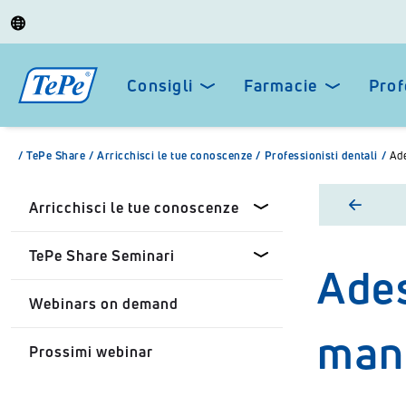
Consigli
Farmacie
Prof
/
TePe Share
/
Arricchisci le tue conoscenze
/
Professionisti dentali
/
Ade
Arricchisci le tue conoscenze
TePe Share Seminari
Ades
Professionisti dentali
Webinars on demand
Farmacisti
TePe Share Seminari
mant
personalizzati
Prossimi webinar
Privato
TePe Share Student
Programme