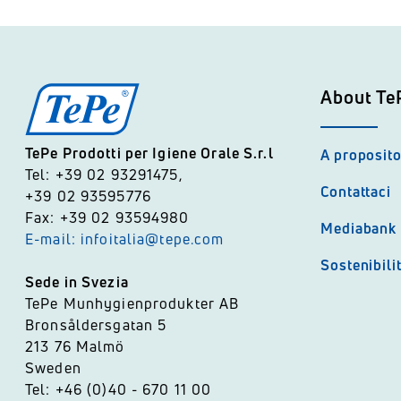
About Te
TePe Prodotti per Igiene Orale S.r.l
A proposito
Tel: +39 02 93291475,
Contattaci
+39 02 93595776
Fax: +39 02 93594980
Mediabank
E-mail: infoitalia@tepe.com
Sostenibili
Sede in Svezia
TePe Munhygienprodukter AB
Bronsåldersgatan 5
213 76 Malmö
Sweden
Tel: +46 (0)40 - 670 11 00