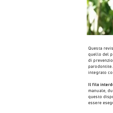
Questa revis
quello del p
di prevenzi
parodontite.
integrato co
Il filo inter
manuale, due
questo dispo
essere esegu