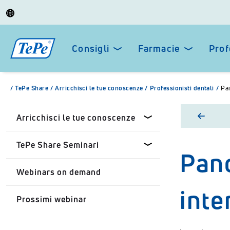
Consigli
Farmacie
Prof
/
TePe Share
/
Arricchisci le tue conoscenze
/
Professionisti dentali
/
Pan
Arricchisci le tue conoscenze
TePe Share Seminari
Pano
Professionisti dentali
Webinars on demand
Farmacisti
TePe Share Seminari
inte
personalizzati
Prossimi webinar
Privato
TePe Share Student
Programme