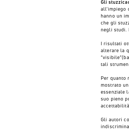
Gli stuzzica
all'impiego 
hanno un im
che gli stuz
negli studi.
I risultati o
alterare la 
“visibile”(b
tali strumen
Per quanto 
mostrato un 
essenziale l
suo pieno po
accettabilit
Gli autori c
indiscrimina