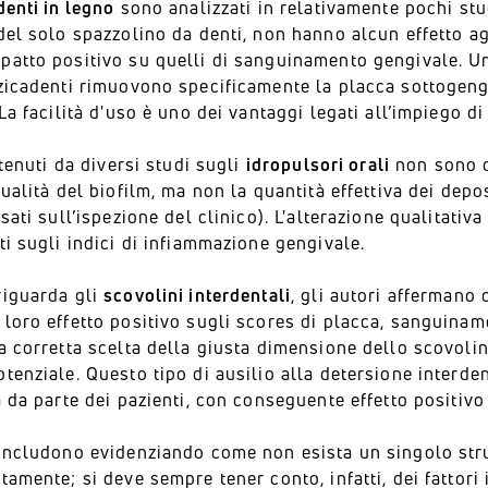
denti in legno
sono analizzati in relativamente pochi stud
del solo spazzolino da denti, non hanno alcun effetto a
patto positivo su quelli di sanguinamento gengivale. Un
zicadenti rimuovono specificamente la placca sottogengiv
 La facilità d'uso è uno dei vantaggi legati all’impiego di
ttenuti da diversi studi sugli
idropulsori orali
non sono de
qualità del biofilm, ma non la quantità effettiva dei depo
asati sull’ispezione del clinico). L'alterazione qualitativa
ti sugli indici di infiammazione gengivale.
riguarda gli
scovolini interdentali
, gli autori affermano
loro effetto positivo sugli scores di placca, sanguinam
a corretta scelta della giusta dimensione dello scovolin
tenziale. Questo tipo di ausilio alla detersione interd
à da parte dei pazienti, con conseguente effetto positiv
oncludono evidenziando come non esista un singolo strum
tamente; si deve sempre tener conto, infatti, dei fattori 