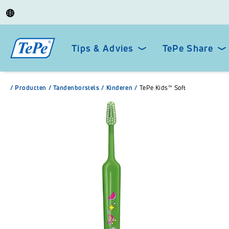
Tips & Advies
TePe Share
/
Producten
/
Tandenborstels
/
Kinderen
/
TePe Kids™ Soft