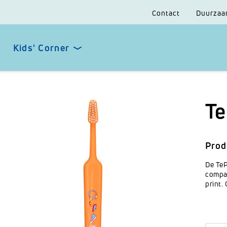
Contact
Duurzaa
Kids' Corner
Te
Prod
De TeP
compac
print.