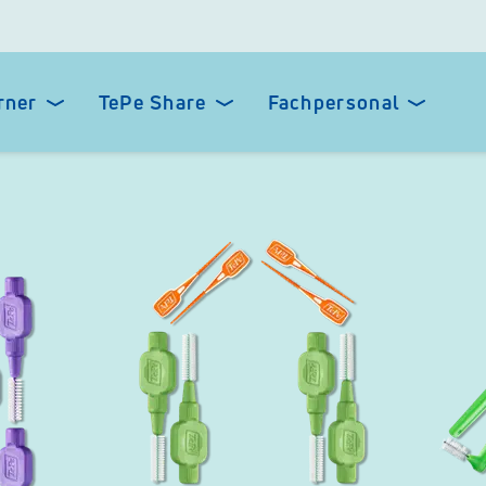
rner
TePe Share
Fachpersonal