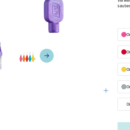
Verwen
sauber
Or
Or
Or
Or
O