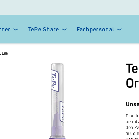
rner
TePe Share
Fachpersonal
 Lila
Te
Or
Unse
Eine I
benutz
den Zä
mit ei