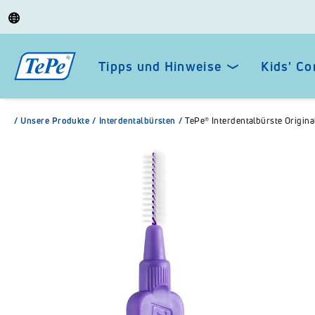
Tipps und Hinweise
Kids' Co
/
Unsere Produkte
/
Interdentalbürsten
/
TePe® Interdentalbürste Original