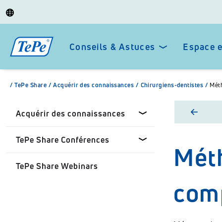
Conseils & Astuces
Espace 
/
TePe Share
/
Acquérir des connaissances
/
Chirurgiens-dentistes
/
Mét
Acquérir des connaissances
TePe Share Conférences
Méth
Chirurgiens-dentistes
TePe Share Webinars
Pharmaciens
Tepe Share Conférences sur
com
mesure
Patients
TePe Share Programme
Universités