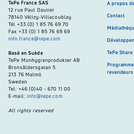
TePe France SAS
A propos d
12 rue Paul Dautier
Contact
78140 Vélizy-Villacoublay
Tél +33 (0) 1 85 76 69 70
Médiathèq
Fax +33 (0) 1 85 76 69 69
info.france@tepe.com
Développem
TePe Share
Basé en Suède
TePe Munhygienprodukter AB
Programme 
Bronsåldersgatan 5
revendeurs 
213 76 Malmö
Sweden
Tel: +46 (0)40 - 670 11 00
E-mail:
info@tepe.com
All rights reserved