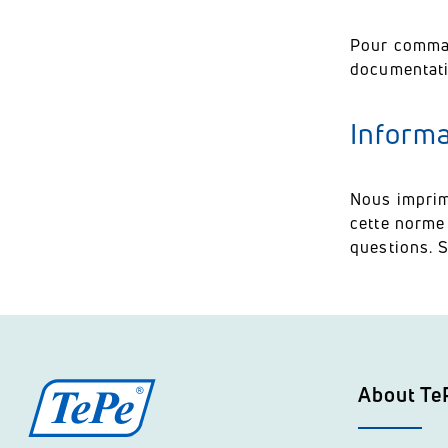
Pour comman
documentati
Informa
Nous imprim
cette norme 
questions.
S
About Te