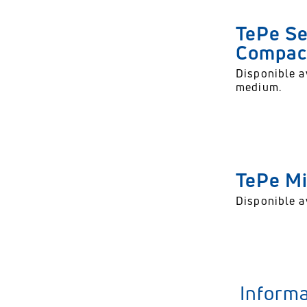
dentaire
TePe Se
Simply Science - Nettoyage
Compac
Interdentaire
Disponible a
medium.
Simply Science - Santé bucco-
dentaire chez les enfants
Simply Science - Les caries
dentaires
TePe M
Simply Science - Des
Disponible a
habitudes saines
Simply Science - Sécheresse
Buccale
Informa