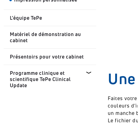
Comparaison entre la
brossette interdentaire et le fil
dentaire
L'équipe TePe
Contrôle mécanique de la
Matériel de démonstration au
plaque
cabinet
Hygiène buccale
Présentoirs pour votre cabinet
interproximale
Une
Programme clinique et
Prévention de la parodontite
scientifique TePe Clinical
Update
L'efficacité des brossettes
interdentaires
Faites votr
couleurs d’
Simply Science - Diabète et
santé bucco-dentaire
un manche 
Le fichier d
Simply Science - Instaurer la
confiance en santé bucco-