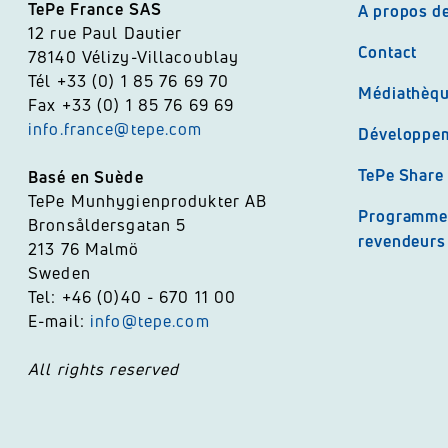
TePe France SAS
A propos d
12 rue Paul Dautier
Contact
78140 Vélizy-Villacoublay
Tél +33 (0) 1 85 76 69 70
Médiathèq
Fax +33 (0) 1 85 76 69 69
info.france@tepe.com
Développem
TePe Share
Basé en Suède
TePe Munhygienprodukter AB
Programme 
Bronsåldersgatan 5
revendeurs 
213 76 Malmö
Sweden
Tel: +46 (0)40 - 670 11 00
E-mail:
info@tepe.com
All rights reserved