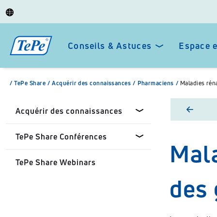
Conseils & Astuces
Espace 
/
TePe Share
/
Acquérir des connaissances
/
Pharmaciens
/
Maladies rén
Acquérir des connaissances
TePe Share Conférences
Mala
Chirurgiens-dentistes
TePe Share Webinars
Pharmaciens
Tepe Share Conférences sur
des 
mesure
Patients
TePe Share Programme
Universités