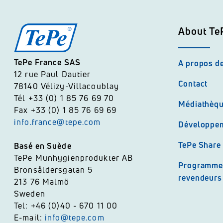
About Te
TePe France SAS
A propos d
12 rue Paul Dautier
Contact
78140 Vélizy-Villacoublay
Tél +33 (0) 1 85 76 69 70
Médiathèq
Fax +33 (0) 1 85 76 69 69
info.france@tepe.com
Développem
TePe Share
Basé en Suède
TePe Munhygienprodukter AB
Programme 
Bronsåldersgatan 5
revendeurs 
213 76 Malmö
Sweden
Tel: +46 (0)40 - 670 11 00
E-mail:
info@tepe.com