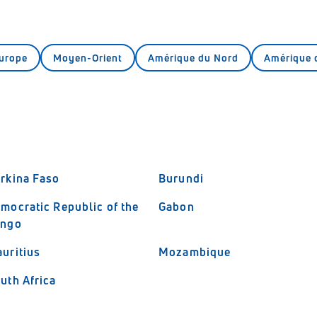
urope
Moyen-Orient
Amérique du Nord
Amérique 
rkina Faso
Burundi
mocratic Republic of the
Gabon
ongo
uritius
Mozambique
uth Africa