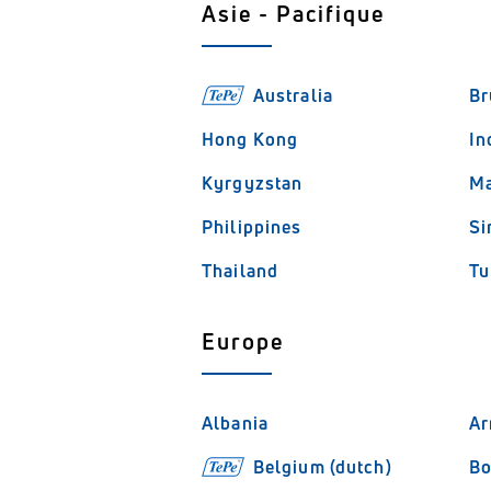
Asie - Pacifique
Australia
Br
Hong Kong
In
Kyrgyzstan
M
Philippines
Si
Thailand
Tu
Europe
Albania
Ar
Belgium (dutch)
Bo