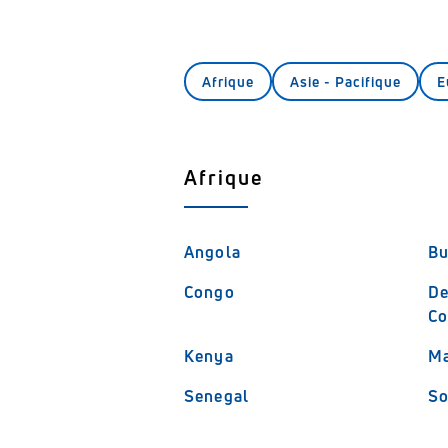
Afrique
Asie - Pacifique
E
Afrique
Angola
Bu
Congo
De
C
Kenya
Ma
Senegal
So