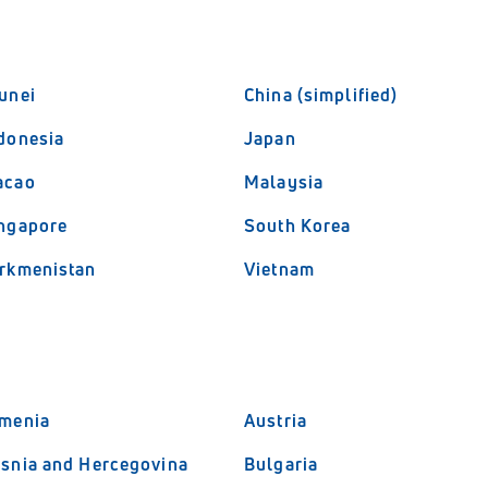
unei
China (simplified)
donesia
Japan
acao
Malaysia
ngapore
South Korea
rkmenistan
Vietnam
menia
Austria
snia and Hercegovina
Bulgaria