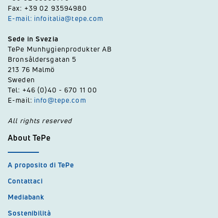
Fax: +39 02 93594980
E-mail: infoitalia@tepe.com
Sede in Svezia
TePe Munhygienprodukter AB
Bronsåldersgatan 5
213 76 Malmö
Sweden
Tel: +46 (0)40 - 670 11 00
E-mail:
info@tepe.com
All rights reserved
About TePe
A proposito di TePe
Contattaci
Mediabank
Sostenibilità