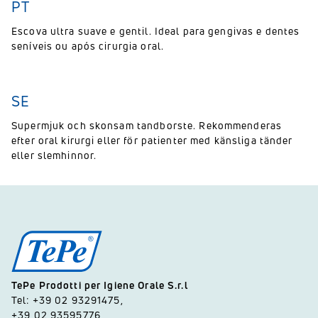
PT
Escova ultra suave e gentil. Ideal para gengivas e dentes
seníveis ou após cirurgia oral.
SE
Supermjuk och skonsam tandborste. Rekommenderas
efter oral kirurgi eller för patienter med känsliga tänder
eller slemhinnor.
TePe Prodotti per Igiene Orale S.r.l
Tel: +39 02 93291475,
+39 02 93595776