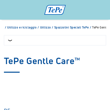
/
Utilizzo e riciclaggio
/
Utilizzo
/
Spazzolini Speciali TePe
/
TePe Gentle
TePe Gentle Care™