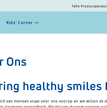
TePe Productadviest
Kids' Corner
r Ons
ring healthy smiles f
id van mensen staat voor ons voorop en we willen z
met algemene gezondheid. We blijven daarom streven naa