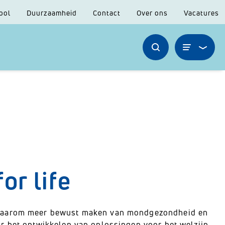
ool
Duurzaamheid
Contact
Over ons
Vacatures
or life
e daarom meer bewust maken van mondgezondheid en
r het ontwikkelen van oplossingen voor het welzijn