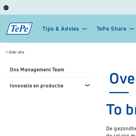
Tips & Advies
TePe Share
/
Over ons
Ons Management Team
Ove
Innovatie en productie
To b
Hoe werken wij met innovatie?
Wie werkt er aan innovatie?
De gezondhe
de relatie 