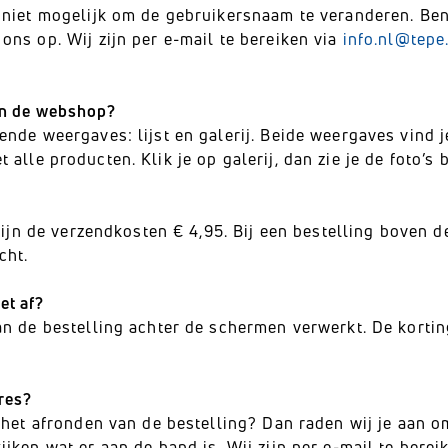
 niet mogelijk om de gebruikersnaam te veranderen. Be
ns op. Wij zijn per e-mail te bereiken via
info.nl@tepe
 in de webshop?
nde weergaves: lijst en galerij. Beide weergaves vind 
 met alle producten. Klik je op galerij, dan zie je de foto’s
 zijn de verzendkosten € 4,95. Bij een bestelling boven 
cht.
et af?
n de bestelling achter de schermen verwerkt. De kortin
res?
 het afronden van de bestelling? Dan raden wij je aan 
jken wat er aan de hand is. Wij zijn per e-mail te berei