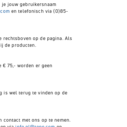
n je jouw gebruikersnaam
.com
en telefonisch via (0)85-
je rechtsboven op de pagina. Als
 bij de producten.
de € 75,- worden er geen
g is wel terug te vinden op de
om contact met ons op te nemen.
ken via
info.nl@tepe.com
en