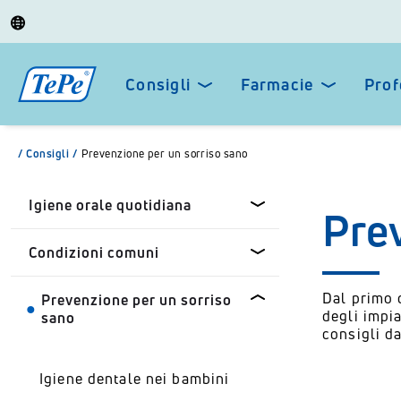
Consigli
Farmacie
Prof
/
Consigli
/
Prevenzione per un sorriso sano
Igiene orale quotidiana
Pre
Condizioni comuni
Pulizia interdentale
Dal primo 
Prevenzione per un sorriso
Scegliere la misura corretta
Alito cattivo
degli impi
sano
dello scovolino
consigli da
Denti sensibili
Come usare gli scovolini
Igiene dentale nei bambini