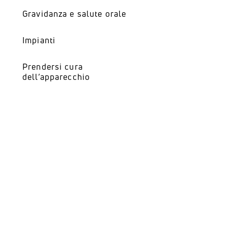
Carie
Spazzolamento
Gravidanza e salute orale
Bocca secca
Impianti
Placca/tartaro
Prendersi cura
dell’apparecchio
Malattia gengivale (Gengivite)
Denti del giudizio