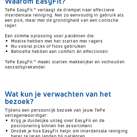
Waarom EasyFit?
TePe EasyFit™ verlaagt de drempel naar effectieve
interdentale reiniging. Net zo eenvoudig in gebruik als
een pick, maar met de grondigheid van een conische
rager.
Een slimme oplossing voor patiënten die:
Moeite hebben met het starten met ragers
Nu vooral picks of floss gebruiken
Behoefte hebben aan comfort én effectiviteit
TePe EasyFit™ maakt starten makkelijker en volhouden
vanzelfsprekender.
Wat kun je verwachten van het
bezoek?
Tijdens een persoonlijk bezoek van jouw TePe
vertegenwoordiger:
Krijg je duidelijke uitleg over EasyFit en de
positionering binnen het assortiment
Ontdek je hoe EasyFit helpt om interdentale reiniging
beter te laten landen bij patiënten