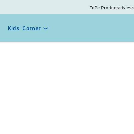
TePe Productadviest
Kids' Corner