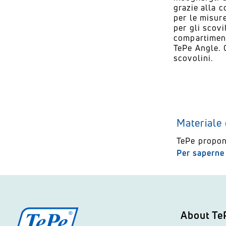
grazie alla c
L'efficacia degli scovolini
per le misure
per gli scovi
compartiment
TePe Angle. 
scovolini.
Materiale 
TePe propon
Per saperne 
About Te