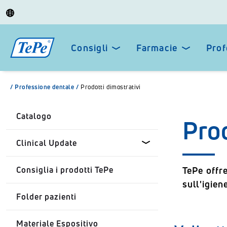
Consigli
Farmacie
Prof
/
Professione dentale
/
Prodotti dimostrativi
Catalogo
Prod
Clinical Update
Consiglia i prodotti TePe
TePe offre
Simply Science - Diabete e
sull'igien
salute orale
Folder pazienti
Simply Science - Creare
Materiale Espositivo
fiducia nei trattamenti