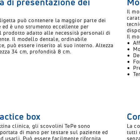
ta di presentazione dei
Mo
Il mo
carat
aligetta può contenere la maggior parte dei
tecni
e ed è uno strumento eccellente per
dispo
l prodotto adatto alle necessità personali di
Il mo
nte. Il modello dentale, ordinabile
Af
e, può essere inserito al suo interno. Altezza
Mo
ezza 34 cm, profondità 8 cm.
De
Fo
Pr
Te
actice box
Con
tina clinica, gli scovolini TePe sono
La co
 portata di mano per testare sul paziente ed
tutti
d usarli. Può essere facilmente rifornita
senz