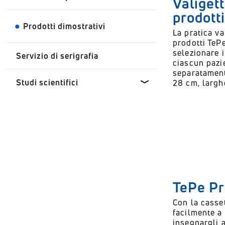
Valiget
odontoiatrici
prodotti
Prodotti dimostrativi
La pratica v
Simply Science - Pulizia
prodotti TeP
interdentale
selezionare i
Servizio di serigrafia
ciascun pazie
Simply Science - Salute orale
separatament
nei bambini
Studi scientifici
28 cm, largh
Simply Science - Carie dentale
Confronto tra spazzolino e filo
interdentale
Simply Science -
Comportamento di igiene orale
Controllo meccanico della
placca
Simply science - Bocca secca
TePe Pr
Igiene orale interpossimale
Con la casset
facilmente a
Prevenzione della parodontite
insegnargli a