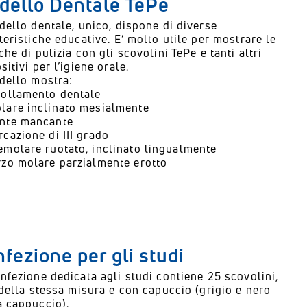
dello Dentale TePe
dello dentale, unico, dispone di diverse
teristiche educative. E’ molto utile per mostrare le
che di pulizia con gli scovolini TePe e tanti altri
sitivi per l’igiene orale.
dello mostra:
follamento dentale
lare inclinato mesialmente
nte mancante
rcazione di III grado
emolare ruotato, inclinato lingualmente
rzo molare parzialmente erotto
fezione per gli studi
nfezione dedicata agli studi contiene 25 scovolini,
 della stessa misura e con capuccio (grigio e nero
a cappuccio).