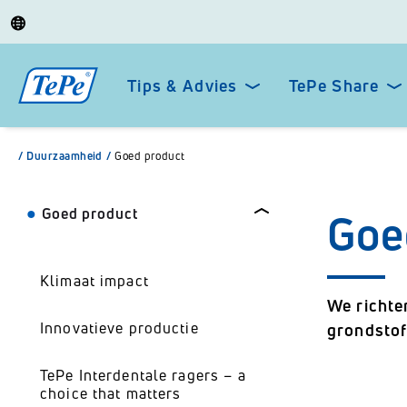
Tips & Advies
TePe Share
/
Duurzaamheid
/
Goed product
Goed product
Goe
Klimaat impact
We richte
Innovatieve productie
grondstof
TePe Interdentale ragers – a
choice that matters