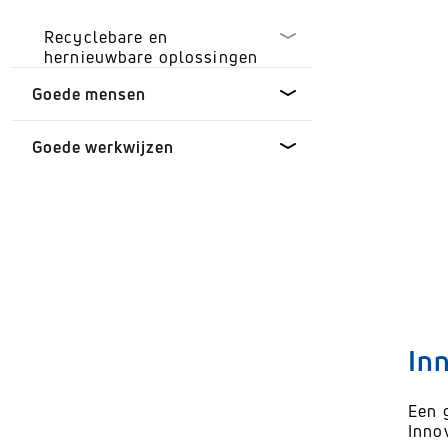
Recyclebare en
hernieuwbare oplossingen
Goede mensen
Materialen
Goede werkwijzen
Verpakking
Gezondheid en educatie
Goed leiderschap
Duurzame
ontwikkelingsdoelen van de
VN
Partnerships
Integreren van duurzaamheid
In
Klokkenluiders
Een 
Inno