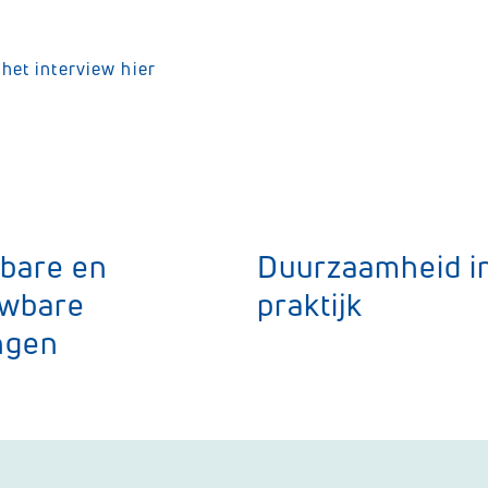
het interview hier
bare en
Duurzaamheid i
uwbare
praktijk
ngen