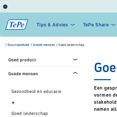
Tips & Advies
TePe Share
/
Duurzaamheid
/
Goede mensen
/
Goed leiderschap
Goed product
Goe
Goede mensen
Klimaat impact
Een gespr
Innovatieve productie
Gezondheid en educatie
vormen de
stakehold
TePe Interdentale ragers – a
nemen all
choice that matters
Goed leiderschap