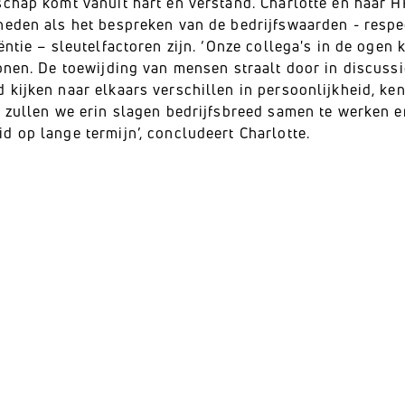
schap komt vanuit hart en verstand. Charlotte en haar 
heden als het bespreken van de bedrijfswaarden - respec
ëntie – sleutelfactoren zijn. ‘Onze collega's in de oge
tonen. De toewijding van mensen straalt door in discuss
 kijken naar elkaars verschillen in persoonlijkheid, k
 zullen we erin slagen bedrijfsbreed samen te werken en
d op lange termijn’, concludeert Charlotte.