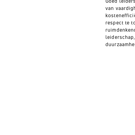
Goed leider
van vaardig
kosteneffici
respect te 
ruimdenkend
leiderschap,
duurzaamhei