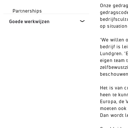
Onze gedrag
Recyclebare en
Partnerships
gedragscode
hernieuwbare oplossingen
bedrijfscul
Goede werkwijzen
op situation
Materialen
‘We willen 
Duurzame
Verpakking
ontwikkelingsdoelen van de
bedrijf is l
VN
Lundgren. ‘E
eigen team 
Integreren van duurzaamheid
zelfbewustz
beschouwen’
Klokkenluiders
Het is van c
heen te kun
Europa, de V
moeten ook 
Dan wordt le