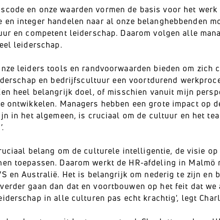
scode en onze waarden vormen de basis voor het werk 
 en integer handelen naar al onze belanghebbenden m
tuur en competent leiderschap. Daarom volgen alle man
eel leiderschap.
onze leiders tools en randvoorwaarden bieden om zich co
eiderschap en bedrijfscultuur een voortdurend werkproce
en heel belangrijk doel, of misschien vanuit mijn persp
te ontwikkelen. Managers hebben een grote impact op de 
ijn in het algemeen, is cruciaal om de cultuur en het t
.
ruciaal belang om de culturele intelligentie, de visie 
nen toepassen. Daarom werkt de HR-afdeling in Malmö
S en Australië. Het is belangrijk om nederig te zijn en
verder gaan dan dat en voortbouwen op het feit dat we 
iderschap in alle culturen pas echt krachtig', legt Charl