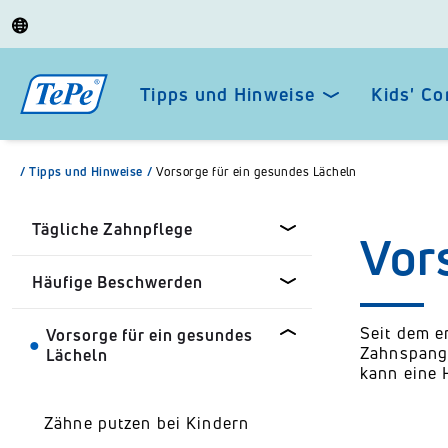
Tipps und Hinweise
Kids' Co
/
Tipps und Hinweise
/
Vorsorge für ein gesundes Lächeln
Tägliche Zahnpflege
Vor
Häufige Beschwerden
Zahnzwischenräume reinigen
Seit dem e
Vorsorge für ein gesundes
Anwendung von
Mundgeruch (Halitosis)
Zahnspange
Lächeln
Interdentalbürsten
kann eine 
Empfindliche Zähne &
Richtig Zähneputzen
Zahnhälse
Zähne putzen bei Kindern