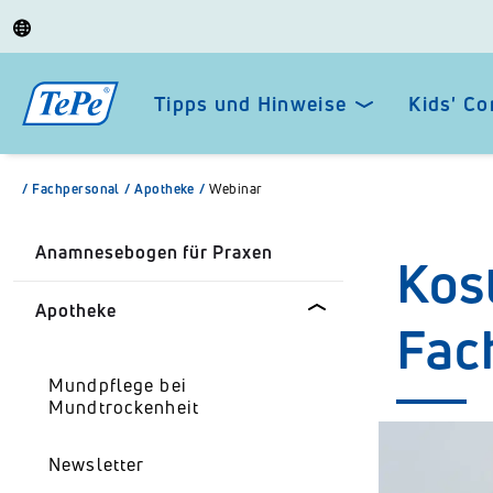
Tipps und Hinweise
Kids' Co
/
Fachpersonal
/
Apotheke
/
Webinar
Anamnesebogen für Praxen
Kos
Apotheke
Fac
Mundpflege bei
Mundtrockenheit
Newsletter