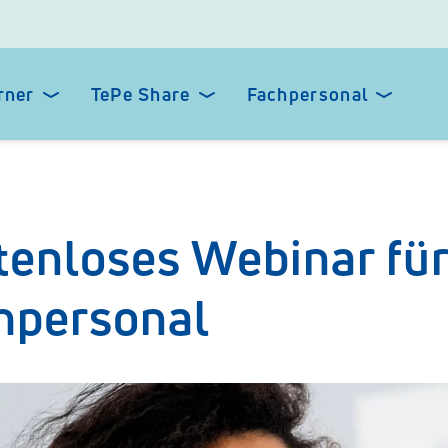
rner
TePe Share
Fachpersonal
tenloses Webinar fü
hpersonal