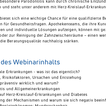
sbesondere Parodontitis kann durch chronische Entzü
n und steht unter anderem mit Herz-Kreislauf-Erkrank
bietet sich eine wichtige Chance für eine qualifizierte 
en für Gesundheitsfragen. Apothekenteams, die ihre K
eren und individuelle Lösungen aufzeigen, können mit g
oder zur Reinigung der Zahnzwischenräume – einen wert
 die Beratungsqualität nachhaltig stärken.
 des Webinarinhalts
le Erkrankungen - was ist das eigentlich?
, Risikofaktoren, Ursachen und Entstehung
 präventiv wirklich und warum?
itis und Allgemeinerkrankungen
auf Herz-Kreislauf-Erkrankungen und Diabetes
ung der Mechanismen und warum sie sich negativ beein
 Begleitphänomen: Mundtrockenheit