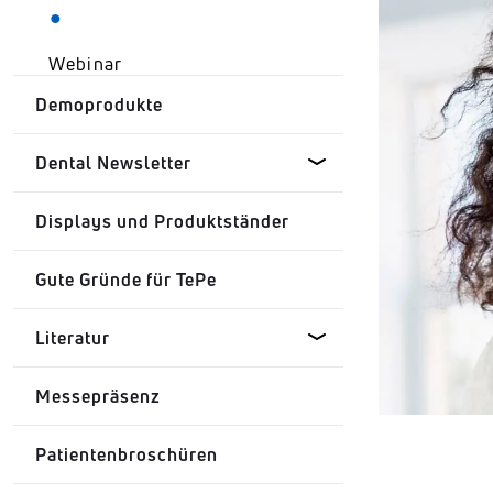
Webinar
Demoprodukte
Dental Newsletter
Displays und Produktständer
Clinical Update - Simply
Science - Diabetes und
Gute Gründe für TePe
Mundgesundheit
Literatur
Clinical Update - Simply
Science - Vertrauen schaffen
Messepräsenz
Studie: Comparison of
Clinical Update - Simply
interdental brush to dental
Science - Interdentalreinigung
Patientenbroschüren
floss