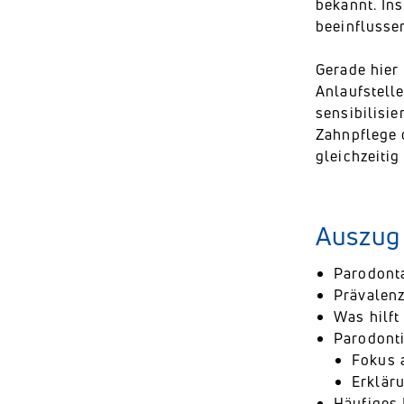
bekannt. In
beeinflusse
Gerade hier 
Anlaufstell
sensibilisi
Zahnpflege 
gleichzeitig
Auszug
Parodonta
Prävalenz
Was hilft
Parodont
Fokus 
Erklär
Häufiges